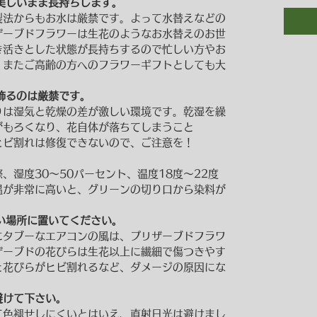
美しいまま長持ちします。
製法からもお水は厳禁です。よって水替えなどの
ザーブドフラワーは生花のようなお水替えのお世
き活きとした状態が長持ちするので忙しい方やお
、またご高齢の方へのフラワーギフトとしても大
飾るのは厳禁です。
りは湿気と乾燥の差が激しい環境です。乾湿を繰
がもろくなり、花自体が落ちてしまうこと
ヒビ割れは修復できないので、ご注意を！
、湿度30～50パーセント、温度18度～22度
温が非常に高いと、グリーンの切り口から染料が
。
い場所に置いてください。
にタブーなエアコンの風は、プリザーブドフラワ
ザーブドの花びらは生花以上に繊細で傷つきやす
と花びらがヒビ割れるなど、ダメージの原因にな
けて下さい。
て色褪せしにくいとはいえ、直射日光は避けまし