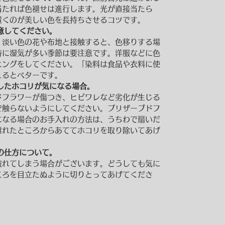
当たれば色褪せは進行します。光が直接当たら
置くのが美しい色を長持ちさせるコツです。
意してください。
、淡い色の花や布地と接触すると、色移りする場
特に湿気が多い季節は要注意です。洋服などに色
ニングをしてください。「染料は食品や衣料に使
えるとベターです。
したホコリが気になる場合。
ドフラワーが傷つき、ヒビワレなど劣化が生じる
で触らないようにしてください。プリザーブドフ
になる場合のお手入れの方法は、うちわで扇いだ
離れたところからあててホコリを取り除いてあげ
の仕方について。
破れてしまう場合がございます。どうしても気に
ころを目立たぬように切りとってあげてくださ