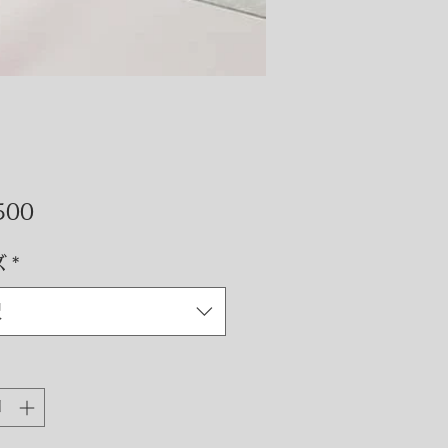
価
500
格
ズ
*
択