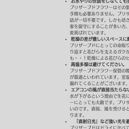
お水やりの世話をしなくても
プリザーブドフラワーはその
手間も必要ありません。プリ
話が一切不要です。しかも活
家を留守にすることが多い方
変喜ばれています。
乾湿の差が激しいスペースに
プリザーブドにとっての命取
り返すと花びらを支えるガク
も・・！乾燥による花びらの
高温多湿は避けてください。
プリザーブドフラワー保管の際
が最適といわれています。室
漏れてくることがございます
エアコンの風が直接当たらな
水が下がるという理由で生花
ーにとっても大敵です。プリ
いのです。直接、風を受ける
ります。
「直射日光」など強い光を避
プリザーブドはドライに比べ