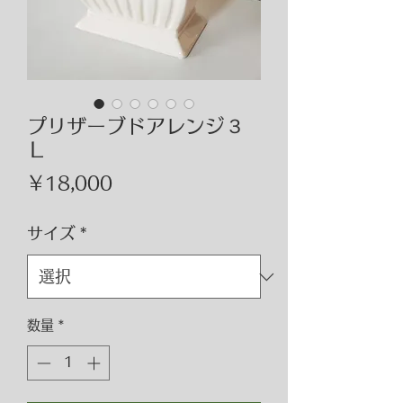
プリザーブドアレンジ３
Ｌ
価
￥18,000
格
サイズ
*
数量
*