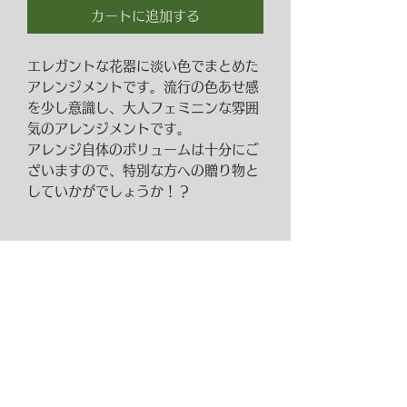
カートに追加する
エレガントな花器に淡い色でまとめた
アレンジメントです。流行の色あせ感
を少し意識し、大人フェミニンな雰囲
気のアレンジメントです。
アレンジ自体のボリュームは十分にご
ざいますので、特別な方への贈り物と
していかがでしょうか！？
プリザーブドフラワーの取り
扱いについて
お水やりの世話をしなくても美し
いまま長持ちします。
プリザーブドフラワーはその製法か
らもお水は厳禁です。よって水替え
​​HANAKIRIN
などの手間も必要ありません。プリ